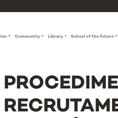
tion
Community
Library
School of the Future
PROCEDIME
RECRUTAME