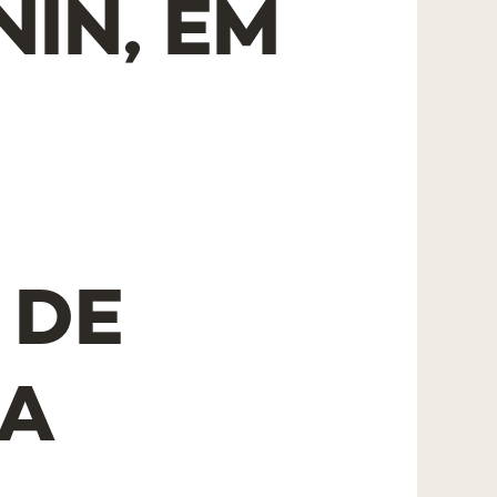
NIN, EM
 DE
 A