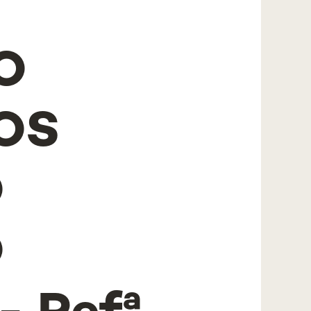
O
OS
O
O