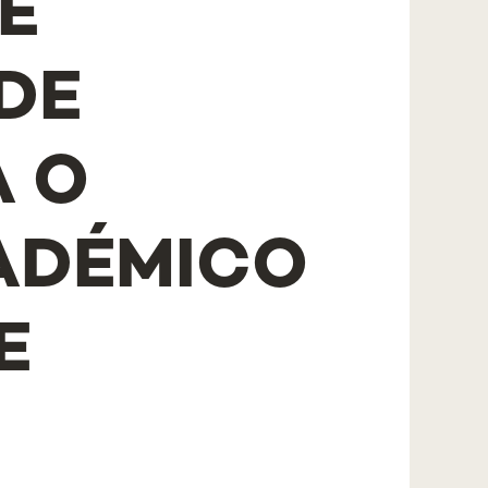
E
DE
A O
ADÉMICO
E