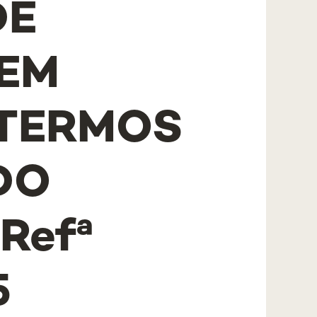
DE
EM
 TERMOS
DO
Refª
5