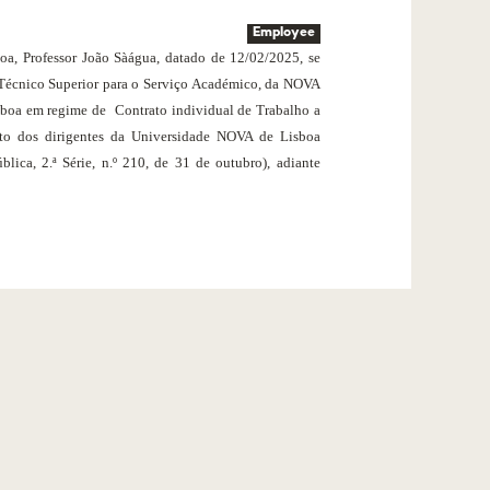
Employee
a, Professor João Sàágua, datado de 12/02/2025, se
 Técnico Superior para o Serviço Académico, da NOVA
sboa em regime de
Contrato individual de Trabalho
a
o dos dirigentes da Universidade NOVA de Lisboa
ica, 2.ª Série, n.º 210, de 31 de outubro), adiante
ATION