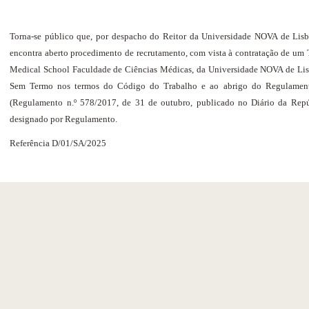
Torna-se público que, por despacho do Reitor da Universidade NOVA de Lisbo
encontra aberto procedimento de recrutamento, com vista à contratação de um
Medical School Faculdade de Ciências Médicas, da Universidade NOVA de Li
Sem Termo nos termos do Código do Trabalho e ao abrigo do Regulament
(Regulamento n.º 578/2017, de 31 de outubro, publicado no Diário da Repúbl
designado por Regulamento.
Referência D/01/SA/2025
 MEDICAL SCHOOL
STUDENTS ASSOCI
BOA