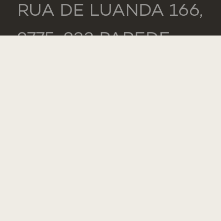
RUA DE LUANDA 166,
2775-233 PAREDE
PORTUGAL
GENERAL
TEL.: +351 218 803
000
CONTACTS