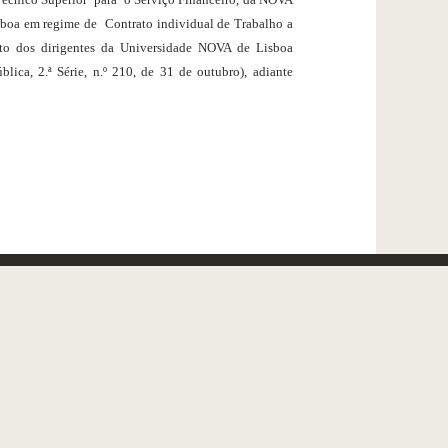
sboa em regime de
Contrato individual de Trabalho
a
o dos dirigentes da Universidade NOVA de Lisboa
ica, 2.ª Série, n.º 210, de 31 de outubro), adiante
ATION
OURS