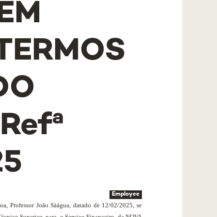
EM
 TERMOS
DO
Refª
25
Employee
a, Professor João Sàágua, datado de 12/02/2025, se
Técnico Superior
para
o Serviço Financeiro, da NOVA