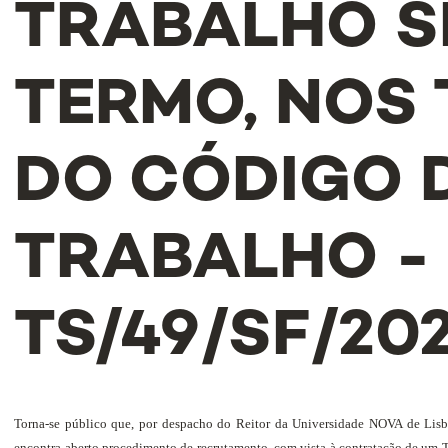
TRABALHO S
TERMO, NOS
DO CÓDIGO 
TRABALHO - 
TS/49/SF/20
Torna-se público que, por despacho do Reitor da Universidade NOVA de Lisbo
encontra aberto procedimento de recrutamento, com vista à contratação de um 