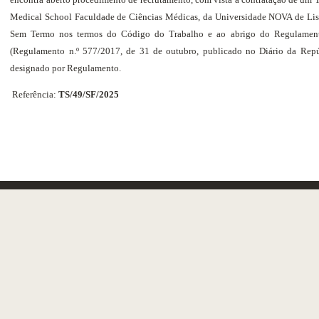
Medical School Faculdade de Ciências Médicas, da Universidade NOVA de Li
Sem Termo nos termos do Código do Trabalho e ao abrigo do Regulament
(Regulamento n.º 577/2017, de 31 de outubro, publicado no Diário da Repúbl
designado por Regulamento.
Referência:
TS/49/SF/2025
 MEDICAL SCHOOL
STUDENTS ASSOCI
BOA
NEWS
AND
EVENTS
O MÁRTIRES DA
AWARDS AND HON
A, 130