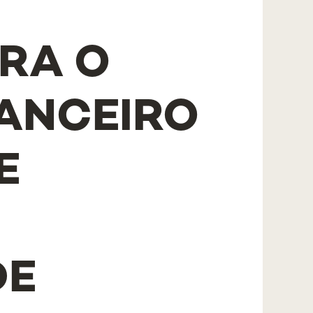
ARA O
NANCEIRO
E
DE