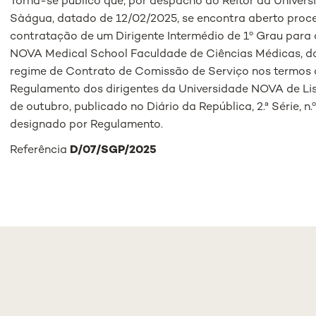
Torna-se público que, por despacho do Reitor da Univer
Sàágua, datado de 12/02/2025, se encontra aberto proc
contratação de um Dirigente Intermédio de 1º Grau para 
NOVA Medical School Faculdade de Ciências Médicas, d
regime de Contrato de Comissão de Serviço nos termos 
Regulamento dos dirigentes da Universidade NOVA de Lis
de outubro, publicado no Diário da República, 2.ª Série, n.
designado por Regulamento.
Referência
D/07/SGP/2025
 MEDICAL SCHOOL
STUDENTS
SBOA
ASSOCIATION