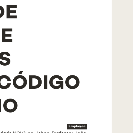
DE
DE
S
 CÓDIGO
HO
Employee