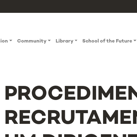
tion
Community
Library
School of the Future
PROCEDIME
RECRUTAME