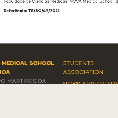
Faculdade de Ciências Médicas| NOVA Medical School, d
Referência: TS/SC/49/2021
 MEDICAL SCHOOL
STUDENTS
SBOA
ASSOCIATION
O MÁRTIRES DA
NEWS
AND
EVENT
A, 130
AWARDS AND HO
-056 LISBOA
IT SUPPORT
UGAL