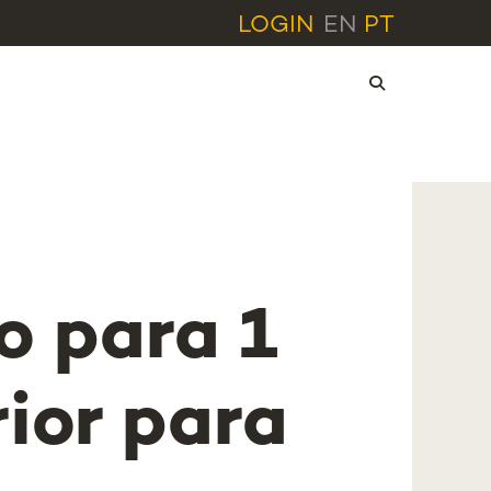
LOGIN
EN
PT
o para 1
ior para