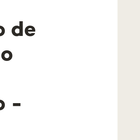
 de
 o
 -