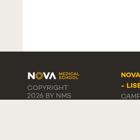
NOVA
- LI
COPYRIGHT
2026 BY NMS
CAMP
PRIVACY
PÁTRI
STATEMENT
1169
TERMS OF USE
COOKIE
PORT
SETTINGS