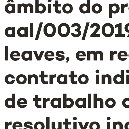
âmbito do pr
aal/003/201
leaves, em r
contrato ind
de trabalho 
resolutivo in