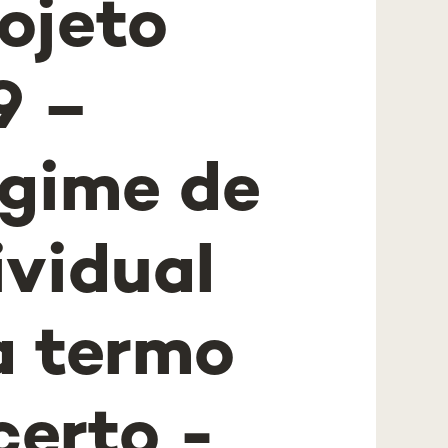
ojeto
9 –
egime de
ividual
a termo
certo -