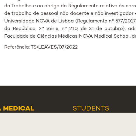
do Trabalho e ao abrigo do Regulamento relativo às carr
de trabalho de pessoal não docente e não investigador
Universidade NOVA de Lisboa (Regulamento n.º 577/2017,
da República, 2.ª Série, n.º 210, de 31 de outubro), 
Faculdade de Ciências Médicas|NOVA Medical School, d
Referência: TS/LEAVES/07/2022
 MEDICAL
STUDENTS
OL - LISBOA
ASSOCIATION
O MÁRTIRES DA
NEWS
AND
EVENT