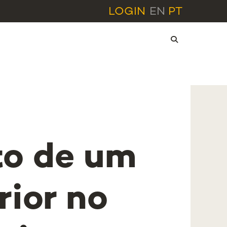
LOGIN
EN
PT
o de um
rior no