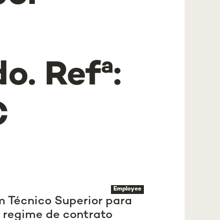
o. Refª:
C
Employee
 Técnico Superior para
 regime de contrato