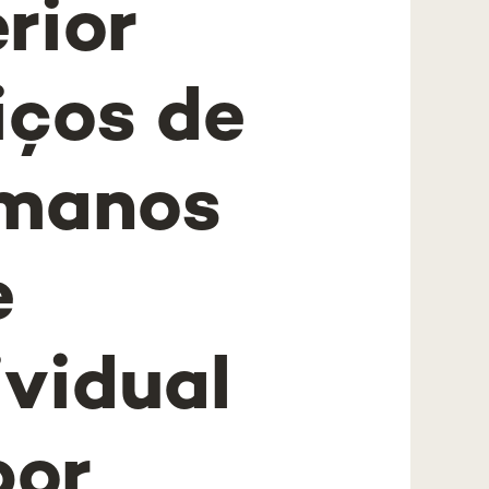
rior
iços de
umanos
e
ividual
por