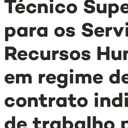
Técnico Supe
para os Serv
Recursos H
em regime d
contrato ind
de trabalho 