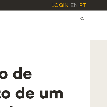
LOGIN
EN
PT
o de
o de um