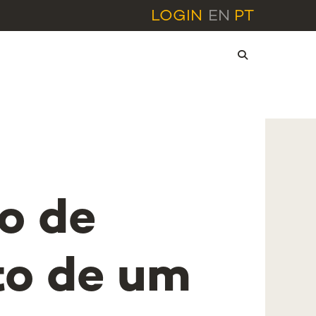
LOGIN
EN
PT
o de
o de um