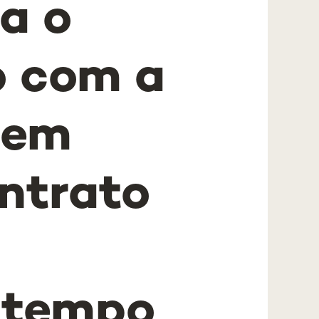
a o
o com a
 em
ntrato
e
r tempo