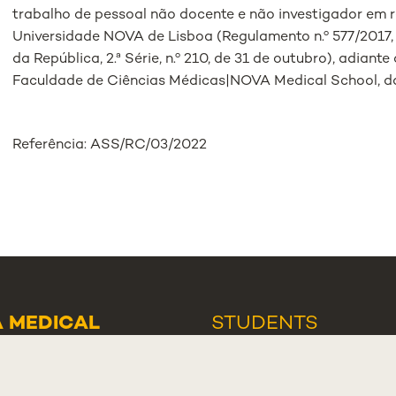
trabalho de pessoal não docente e não investigador em 
Universidade NOVA de Lisboa (Regulamento n.º 577/2017, 
da República, 2.ª Série, n.º 210, de 31 de outubro), adian
Faculdade de Ciências Médicas|NOVA Medical School, d
Referência: ASS/RC/03/2022
 MEDICAL
STUDENTS
OL - LISBOA
ASSOCIATION
O MÁRTIRES DA