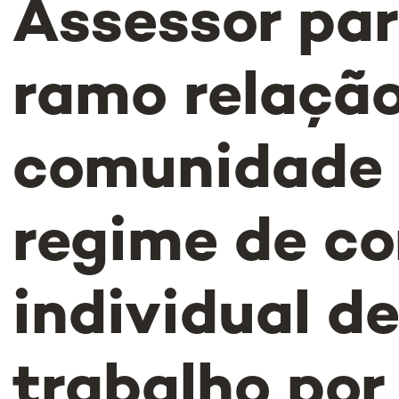
Assessor par
ramo relaçã
comunidade
regime de co
individual d
trabalho po