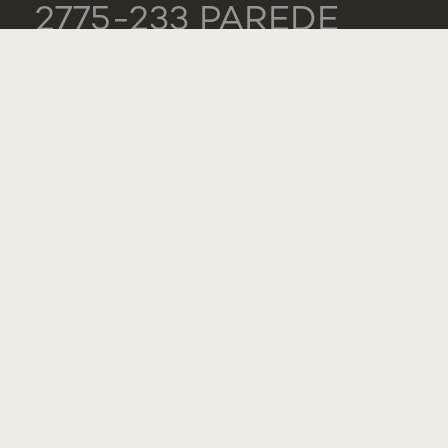
2775-233 PAREDE
PORTUGAL
GENERAL
TEL.: +351 218 803
000
CONTACTS
COMPLIMENT,
SUGGESTION OR