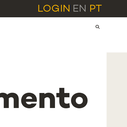
LOGIN
EN
PT
imento