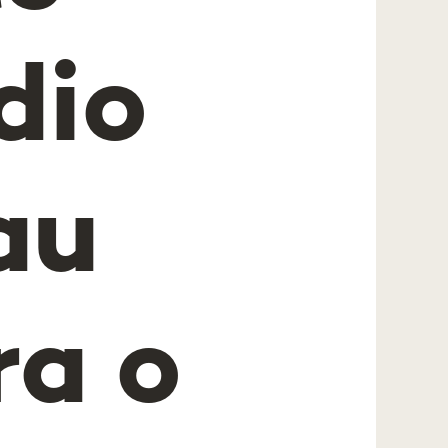
dio
au
ra o