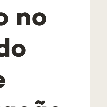
o no
do
e