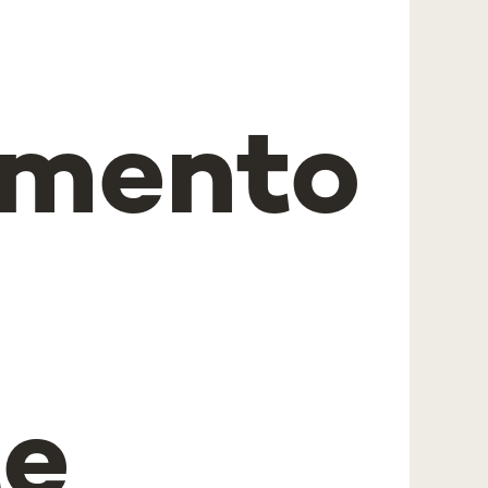
amento
te