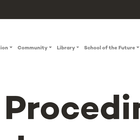
tion
Community
Library
School of the Future
Proced