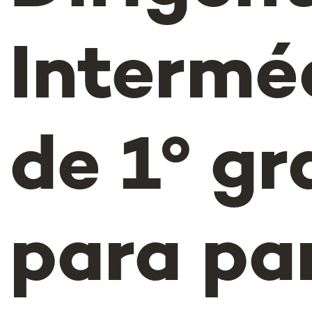
Intermé
de 1º gr
para pa