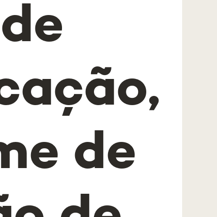
 de
cação,
me de