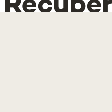
Recupe
e Resili
(PRR)
Medida 