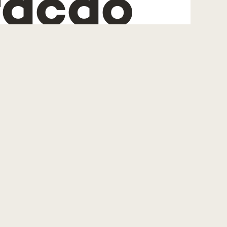
ração
ência
6 –