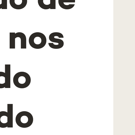
ão de
 nos
do
do