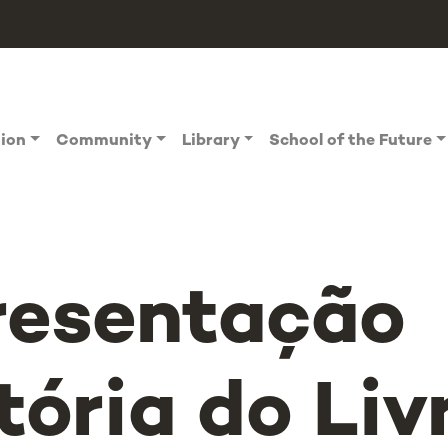
tion
Community
Library
School of the Future
resentação
tória do Liv