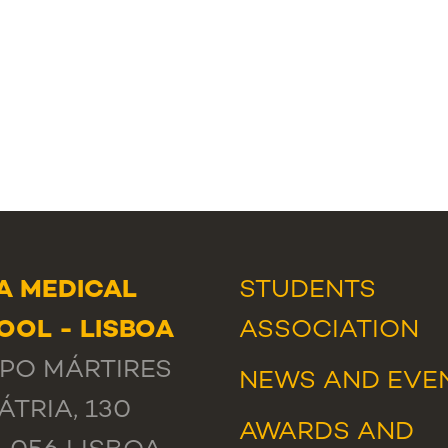
A MEDICAL
STUDENTS
OOL - LISBOA
ASSOCIATION
PO MÁRTIRES
NEWS
AND
EVE
ÁTRIA, 130
AWARDS AND