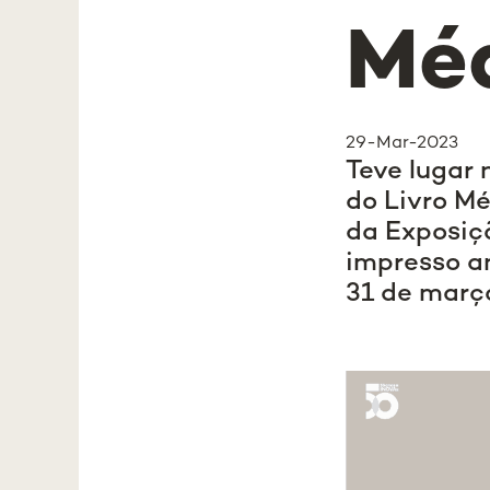
Mé
29-Mar-2023
Teve lugar 
do Livro Mé
da Exposiçã
impresso an
31 de març